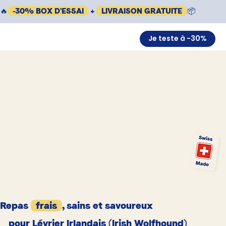
🔥
-30% BOX D'ESSAI
+
LIVRAISON GRATUITE
📦
Je teste à -30%
Repas
frais
, sains et savoureux
pour Lévrier Irlandais (Irish Wolfhound)