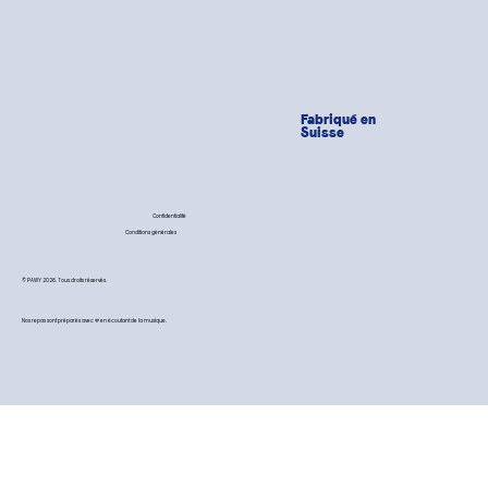
Fabriqué en
Suisse
Confidentialité
Conditions générales
© PAWY 2026. Tous droits réservés.
Nos repas sont préparés avec 💙 en écoutant de la musique.