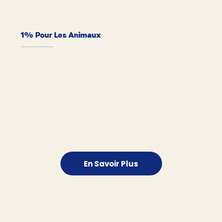
1% Pour Les Animaux
Pawy redonne 1% de ses bénéfices pour soutenir des associations et initiatives dédiées aux animaux.
En Savoir Plus