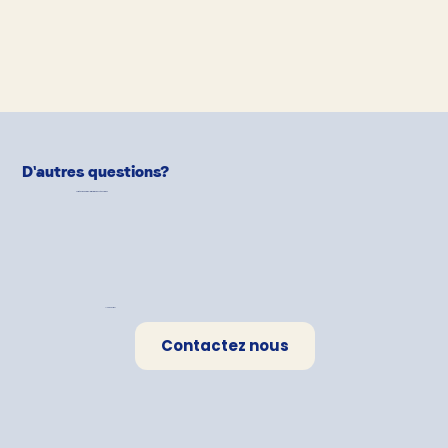
D'autres questions?
Notre équipe de
Pet-Parents
est là pour aider!
Une question?
Contactez nous