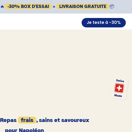
🔥
-30% BOX D'ESSAI
+
LIVRAISON GRATUITE
📦
Je teste à -30%
Repas
frais
, sains et savoureux
pour Napoléon