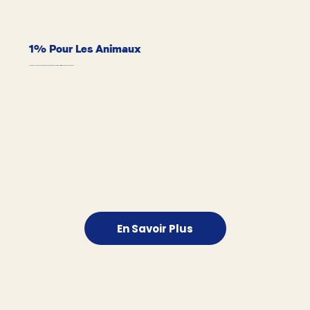
1% Pour Les Animaux
Pawy redonne 1% de ses bénéfices pour soutenir des associations et initiatives dédiées aux animaux.
En Savoir Plus