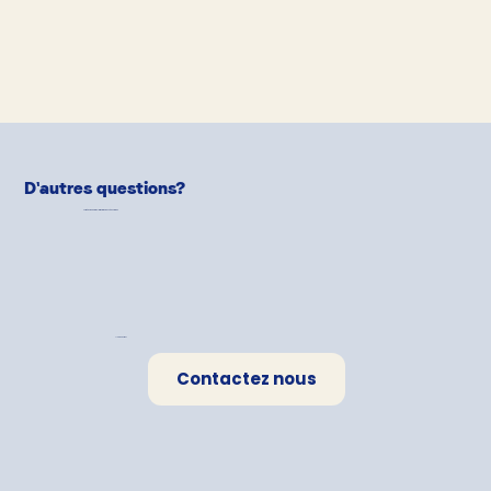
D'autres questions?
Notre équipe de
Pet-Parents
est là pour aider!
Une question?
Contactez nous