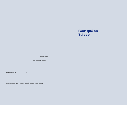
Fabriqué en
Suisse
Confidentialité
Conditions générales
© PAWY 2026. Tous droits réservés.
Nos repas sont préparés avec 💙 en écoutant de la musique.