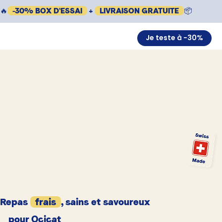
🔥
-30% BOX D'ESSAI
+
LIVRAISON GRATUITE
📦
Je teste à -30%
Repas
frais
, sains et savoureux
pour Ocicat