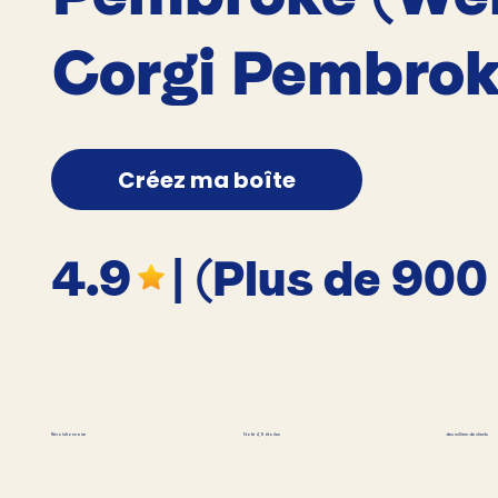
Corgi Pembrok
Créez ma boîte
4.9
| (Plus de 900
des milliers de clients
Révolutionnaire
Noté 4,9 étoiles