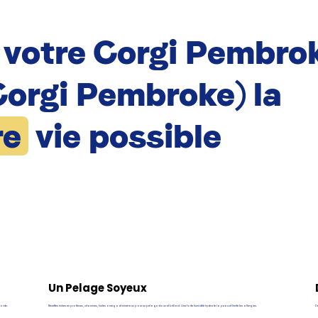
à votre Corgi Pembro
Corgi Pembroke) la
re
vie possible
Un Pelage Soyeux
poids.
Recettes riches en protéines, vitamines, huiles oméga et minéraux pour un pelage doux et brillant. Une forte humidité hydrate la peau et limite les allergies.
De