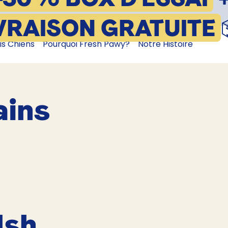
VRAISON GRATUITE
is Chiens
Pourquoi Fresh Pawy?
Notre Histoire
ains
lsh