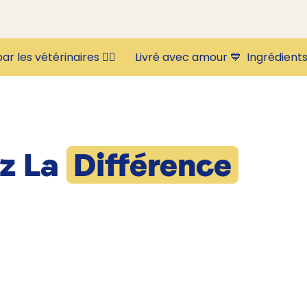
ar les vétérinaires 👩‍⚕️       Livré avec amour 💙  
z La
Différence