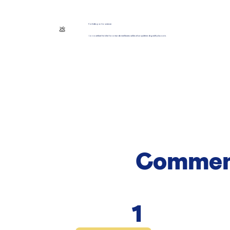
Validés par la science
💩
La nourriture fraîche favorise de meilleures selles et un système digestif plus sain.
Commen
1