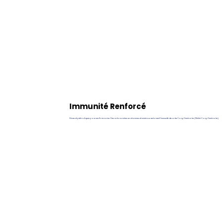
Immunité Renforcé
Fibres et prébiotiques pour une flore saine. Des rations riches en vitamines et minéraux renforcent l’immunité de votre Corgi Pembroke (Welsh Corgi Pembroke).