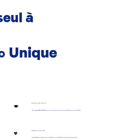
seul à
% Unique
Adoré par les animaux
🍽️
Chaque recette est testée par nos propres compagnons (et par nous aussi 😉).
Pensée pour sa santé
💖
Des recettes conçues pour contribuer à sa vitalité, son pelage et sa peau.