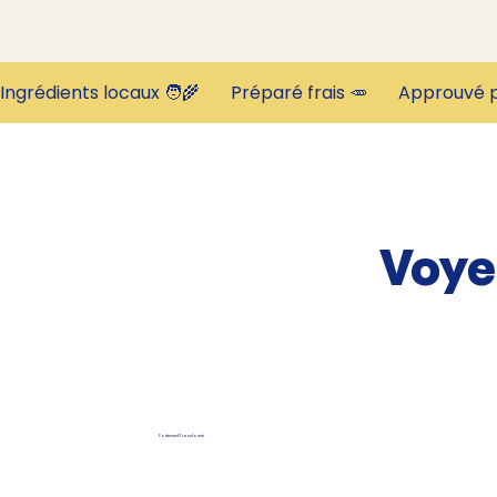
Ingrédients locaux 🧑‍🌾       Préparé frais 🥕       Approuvé p
Voye
Fortement Transformé