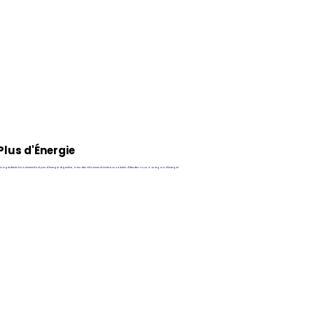
Plus d'Énergie
s ingrédients frais nécessitant peu d'énergie digestive, avec des vitamines et minéraux naturels. Attendez-vous à un regain d'énergie!