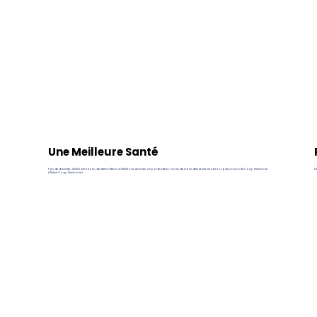
Une Meilleure Santé
Pas de diabète, d’inflammations, de dermatites ni d’infections urinaires. Un poids idéal, moins de maladies et une vie plus longue pour votre Corgi Pembroke
De
(Welsh Corgi Pembroke).