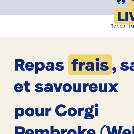
LI
Repas Fra
Repas
frais
, s
et savoureux
pour Corgi
Pembroke (We