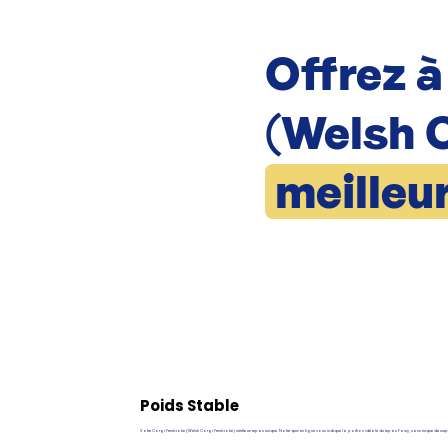
Offrez 
(Welsh 
meilleu
Poids Stable
Votre Corgi Pembroke (Welsh Corgi Pembroke) mérite un repas unique. Notre quiz en ligne vous indique la portion idéale du repas Pawy, sans risque de sur