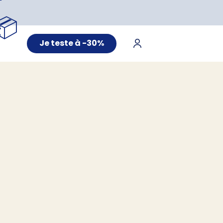
📦
Je teste à -30%