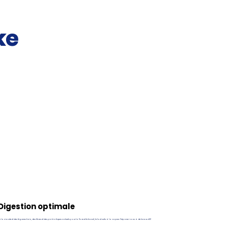
ke
Digestion optimale
 la viande et des légumes frais, des fibres et des probiotiques naturels pour la flore et le transit, le tout cuits à la vapeur. Préparez-vous à de beaux #2!