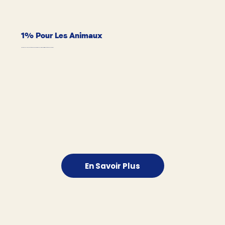
1% Pour Les Animaux
Pawy redonne 1% de ses bénéfices pour soutenir des associations et initiatives dédiées aux animaux.
En Savoir Plus