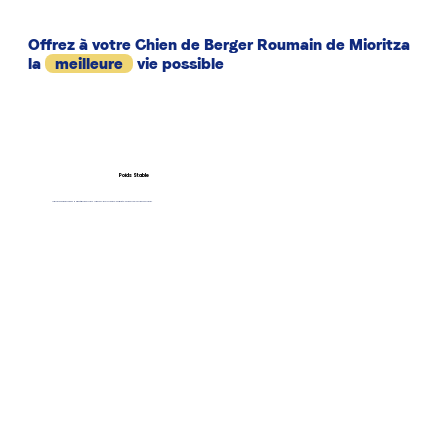
Offrez à votre Chien de Berger Roumain de Mioritza
la
meilleure
vie possible
Poids Stable
Votre Chien de Berger Roumain de Mioritza mérite un repas unique. Notre quiz en ligne vous indique la portion idéale du repas Pawy, sans risque de surpoids.