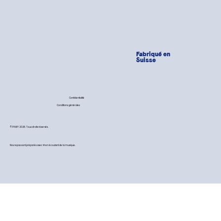
Fabriqué en
Suisse
Confidentialité
Conditions générales
© PAWY 2026. Tous droits réservés.
Nos repas sont préparés avec 💙 en écoutant de la musique.