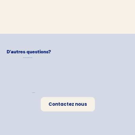
D'autres questions?
Notre équipe de
Pet-Parents
est là pour aider!
Une question?
Contactez nous