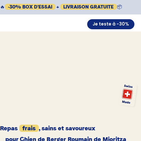
🔥
-30% BOX D'ESSAI
+
LIVRAISON GRATUITE
📦
Je teste à -30%
Repas
frais
, sains et savoureux
pour Chien de Berger Roumain de Mioritza