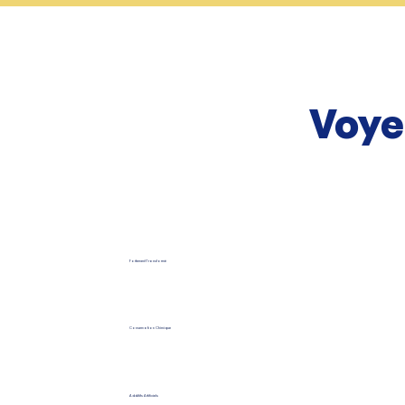
Voye
Fortement Transformé
Conservation Chimique
Additifs Artificiels