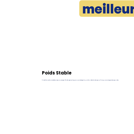
meilleu
Poids Stable
Votre Snowshoe mérite un repas unique. Notre quiz en ligne vous indique la portion idéale du repas Pawy, sans risque de surpoids.