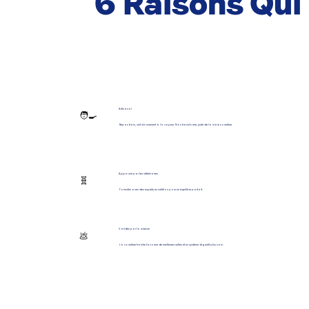
6 Raisons Qu
Artisanal
🧑‍🍳
Repas frais, cuit doucement à la vapeur. Non transformé, juste de la vraie nourriture.
Approuvé par les vétérinaires
🧬
Formulés avec des experts en nutrition pour un équilibre parfait.
Validés par la science
💩
La nourriture fraîche favorise de meilleures selles et un système digestif plus sain.