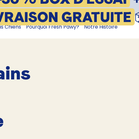
VRAISON GRATUITE
is Chiens
Pourquoi Fresh Pawy?
Notre Histoire
ains
e