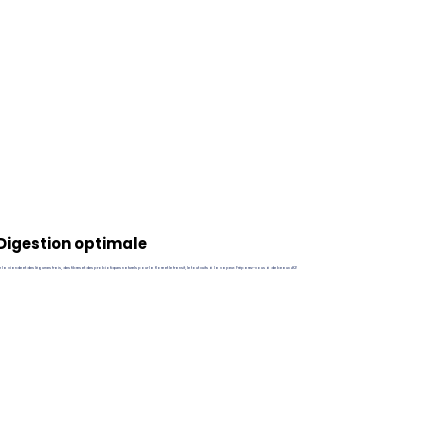
Digestion optimale
 la viande et des légumes frais, des fibres et des probiotiques naturels pour la flore et le transit, le tout cuits à la vapeur. Préparez-vous à de beaux #2!