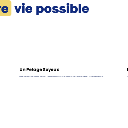
re
vie possible
Un Pelage Soyeux
Recettes riches en protéines, vitamines, huiles oméga et minéraux pour un pelage doux et brillant. Une forte humidité hydrate la peau et limite les allergies.
De