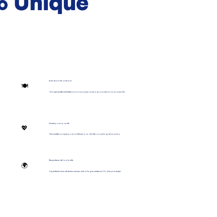
% Unique
Adoré par les animaux
🍽️
Chaque recette est testée par nos propres compagnons (et par nous aussi 😉).
Pensée pour sa santé
💖
Des recettes conçues pour contribuer à sa vitalité, son pelage et sa peau.
Respectueux de la planète
🌍
Ingrédients issus de fermes suisses, emballages neutres en CO₂ et en plastique.