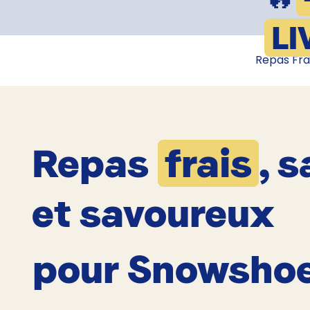
LI
Repas Fra
Repas
frais
, s
et savoureux
pour Snowsho