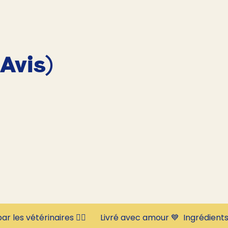
 Avis)
ar les vétérinaires 👩‍⚕️       Livré avec amour 💙  