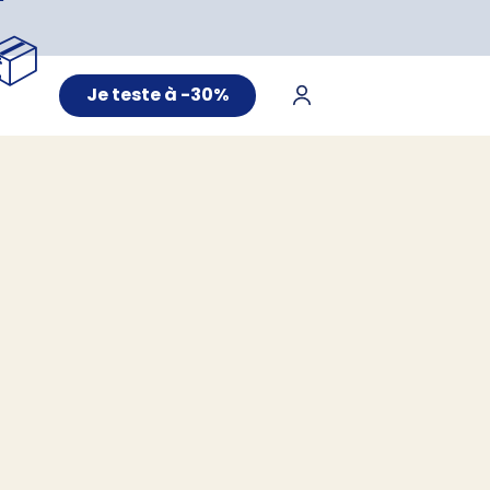
📦
Je teste à -30%