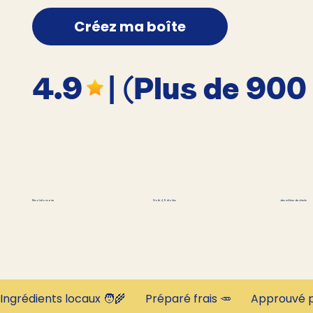
Créez ma boîte
4.9
| (Plus de 900
des milliers de clients
Révolutionnaire
Noté 4,9 étoiles
Ingrédients locaux 🧑‍🌾       Préparé frais 🥕       Approuvé p