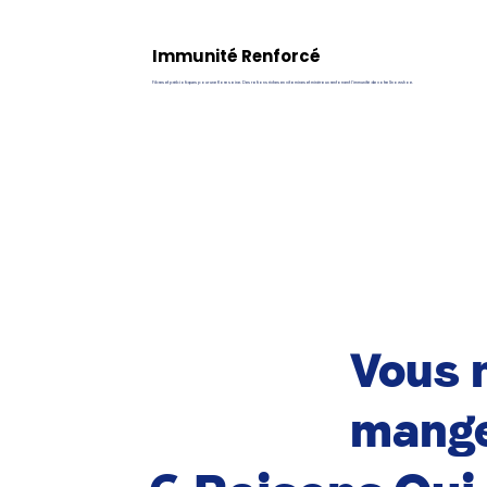
Immunité Renforcé
Fibres et prébiotiques pour une flore saine. Des rations riches en vitamines et minéraux renforcent l’immunité de votre Snowshoe.
Vous n
mange