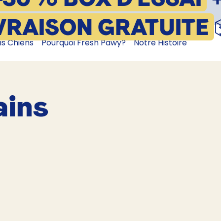
VRAISON GRATUITE
is Chiens
Pourquoi Fresh Pawy?
Notre Histoire
ains