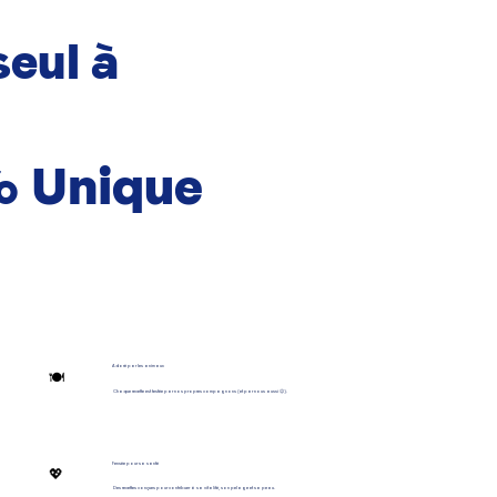
seul à
% Unique
Adoré par les animaux
🍽️
Chaque recette est testée par nos propres compagnons (et par nous aussi 😉).
Pensée pour sa santé
💖
Des recettes conçues pour contribuer à sa vitalité, son pelage et sa peau.