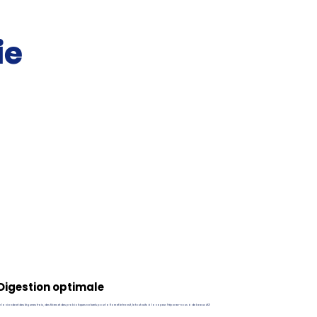
ie
Digestion optimale
 la viande et des légumes frais, des fibres et des probiotiques naturels pour la flore et le transit, le tout cuits à la vapeur. Préparez-vous à de beaux #2!