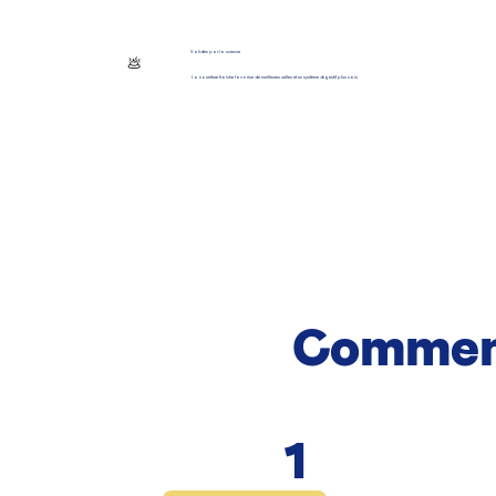
Validés par la science
💩
La nourriture fraîche favorise de meilleures selles et un système digestif plus sain.
Commen
1