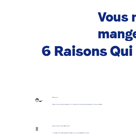
Vous n
mange
6 Raisons Qu
Artisanal
🧑‍🍳
Repas frais, cuit doucement à la vapeur. Non transformé, juste de la vraie nourriture.
Approuvé par les vétérinaires
🧬
Formulés avec des experts en nutrition pour un équilibre parfait.