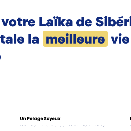
 votre Laïka de Sibér
tale la
meilleure
vie
e
Un Pelage Soyeux
Recettes riches en protéines, vitamines, huiles oméga et minéraux pour un pelage doux et brillant. Une forte humidité hydrate la peau et limite les allergies.
De