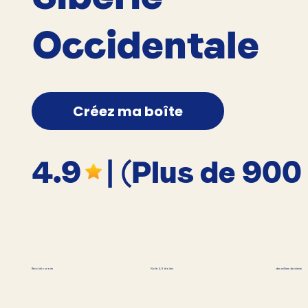
Occidentale
Créez ma boîte
4.9
| (Plus de 900
des milliers de clients
Révolutionnaire
Noté 4,9 étoiles