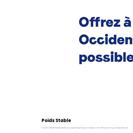
Offrez à
Occiden
possibl
Poids Stable
Votre Laïka de Sibérie Occidentale mérite un repas unique. Notre quiz en ligne vous indique la portion idéale du repas Pawy, sans risque de surpoids.