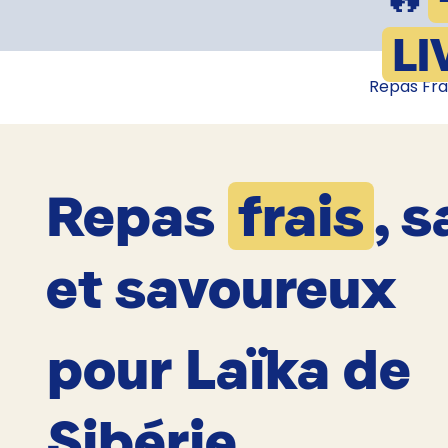
LI
Repas Fra
Repas
frais
, s
et savoureux
pour Laïka de
Sibérie