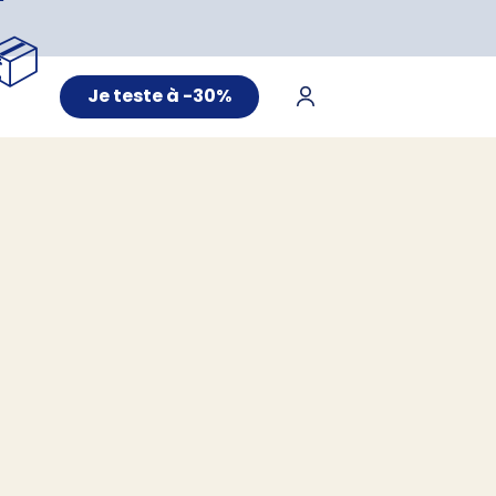
📦
Je teste à -30%