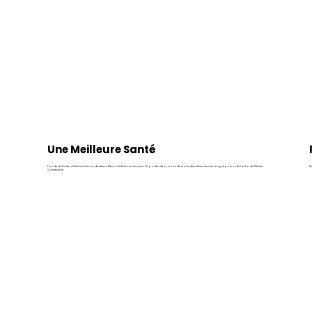
Une Meilleure Santé
Pas de diabète, d’inflammations, de dermatites ni d’infections urinaires. Un poids idéal, moins de maladies et une vie plus longue pour votre Laïka de Sibérie
De
Occidentale.