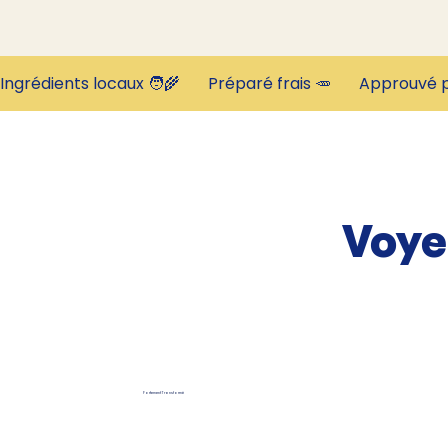
Ingrédients locaux 🧑‍🌾       Préparé frais 🥕       Approuvé p
Voye
Fortement Transformé