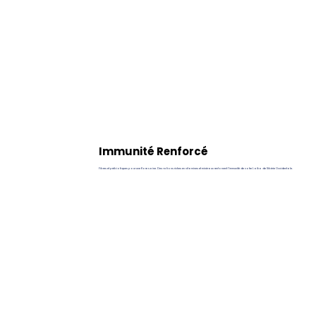
Immunité Renforcé
Fibres et prébiotiques pour une flore saine. Des rations riches en vitamines et minéraux renforcent l’immunité de votre Laïka de Sibérie Occidentale.