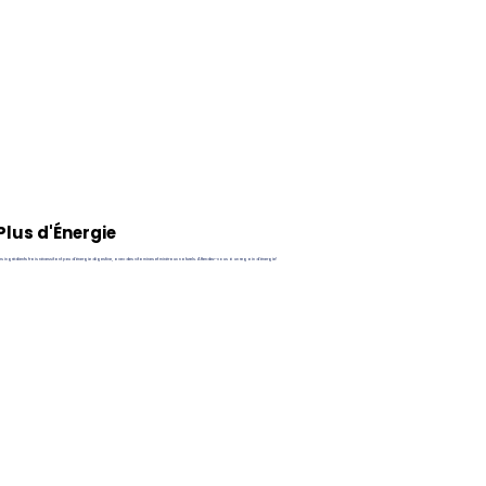
Plus d'Énergie
s ingrédients frais nécessitant peu d'énergie digestive, avec des vitamines et minéraux naturels. Attendez-vous à un regain d'énergie!