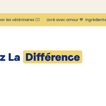
ar les vétérinaires 👩‍⚕️       Livré avec amour 💙  
z La
Différence