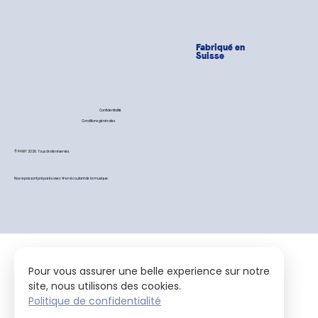
Fabriqué en
Suisse
Confidentialité
Conditions générales
© PAWY 2026. Tous droits réservés.
Nos repas sont préparés avec 💙 en écoutant de la musique.
Pour vous assurer une belle experience sur notre
site, nous utilisons des cookies.
Politique de confidentialité