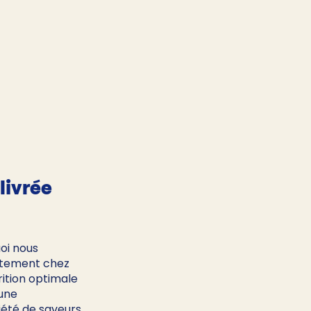
livrée 
oi nous 
ectement chez 
ition optimale 
une 
iété de saveurs 