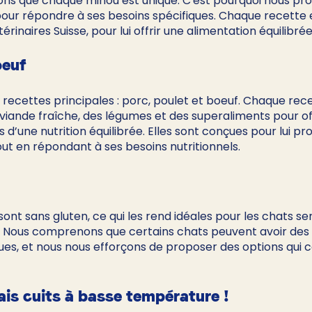
ns que chaque minou est unique. C'est pourquoi nous pr
pour répondre à ses besoins spécifiques. Chaque recette 
érinaires Suisse, pour lui offrir une alimentation équilibré
oeuf
recettes principales : porc, poulet et boeuf. Chaque rece
iande fraîche, des légumes et des superaliments pour off
s d’une nutrition équilibrée. Elles sont conçues pour lui p
out en répondant à ses besoins nutritionnels.
ont sans gluten, ce qui les rend idéales pour les chats sen
n. Nous comprenons que certains chats peuvent avoir des 
ques, et nous nous efforçons de proposer des options qui 
ais cuits à basse température !