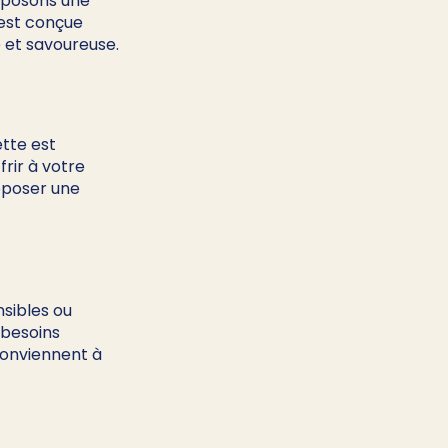
oposons une 
est conçue 
e et savoureuse.
tte est 
rir à votre 
roposer une 
sibles ou 
besoins 
conviennent à 