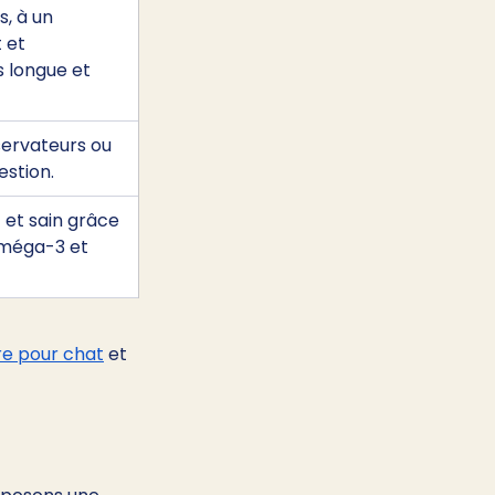
, à un 
 et 
s longue et 
ervateurs ou 
gestion.
 et sain grâce 
oméga-3 et 
re pour chat
 et 