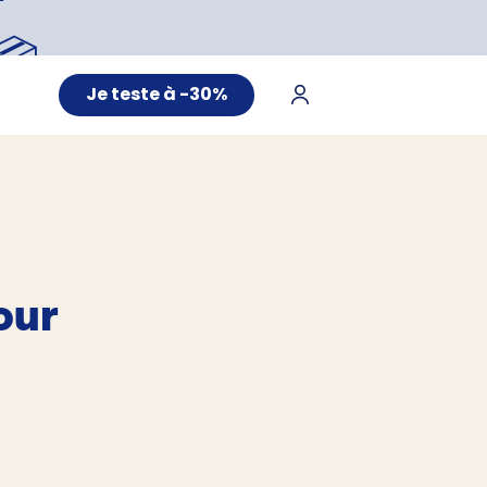
📦
Je teste à -30%
our