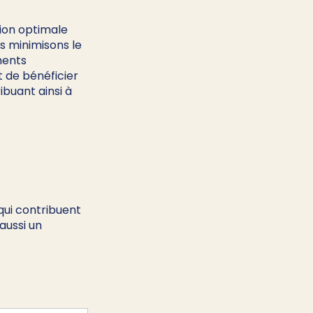
ion optimale 
us minimisons le 
ments 
 de bénéficier 
buant ainsi à 
ui contribuent 
aussi un 