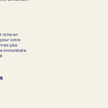
t riche en 
 pour votre 
 les plus 
me immunitaire 
é. 
n 