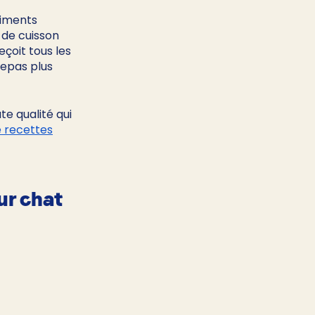
riments 
 de cuisson 
çoit tous les 
repas plus 
e qualité qui 
 recettes
ur chat 