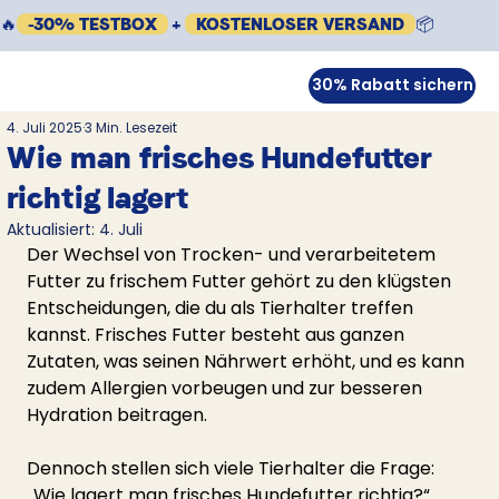
🔥
-30% TESTBOX
+
KOSTENLOSER VERSAND
📦
30% Rabatt sichern
4. Juli 2025
3 Min. Lesezeit
Wie man frisches Hundefutter
richtig lagert
Aktualisiert:
4. Juli
Der Wechsel von Trocken- und verarbeitetem 
Futter zu frischem Futter gehört zu den klügsten 
Entscheidungen, die du als Tierhalter treffen 
kannst. Frisches Futter besteht aus ganzen 
Zutaten, was seinen Nährwert erhöht, und es kann 
zudem Allergien vorbeugen und zur besseren 
Hydration beitragen.
Dennoch stellen sich viele Tierhalter die Frage: 
„Wie lagert man frisches Hundefutter richtig?“